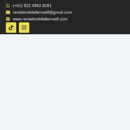
(+62) 822 4962 8281
rentalmobilalternatif@gmail.com
www.rentalmobilalternatif.com
T
I
i
n
k
s
t
t
o
a
k
g
r
a
m