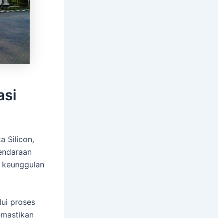
asi
 Silicon,
endaraan
 keunggulan
lui proses
emastikan