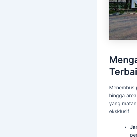
Menga
Terbai
Menembus pa
hingga area
yang matan
eksklusif:
Ja
pe