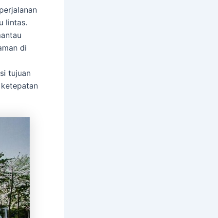
perjalanan
 lintas.
mantau
 aman di
i tujuan
 ketepatan