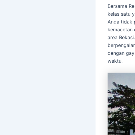
Bersama Ren
kelas satu 
Anda tidak 
kemacetan d
area Bekasi
berpengalam
dengan gaya
waktu.