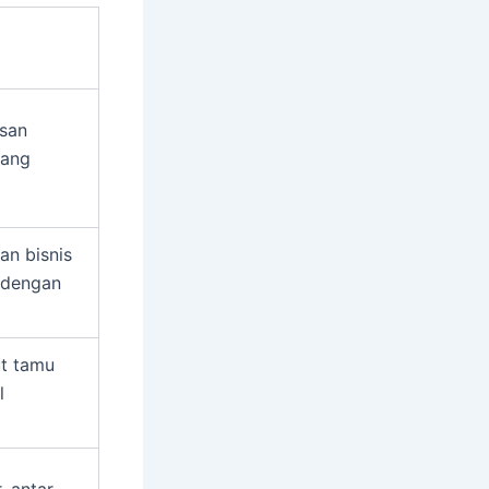
usan
yang
an bisnis
a dengan
ut tamu
l
, antar-