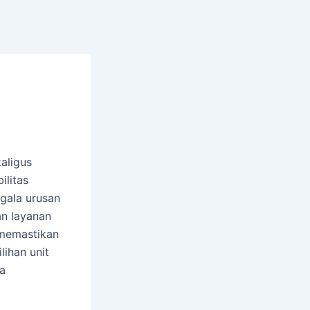
kaligus
ilitas
gala urusan
an layanan
 memastikan
lihan unit
a