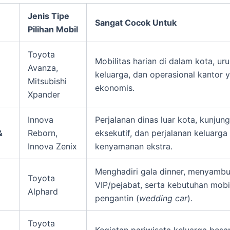
Jenis Tipe
Sangat Cocok Untuk
Pilihan Mobil
Toyota
Mobilitas harian di dalam kota, ur
Avanza,
keluarga, dan operasional kantor 
Mitsubishi
ekonomis.
Xpander
Innova
Perjalanan dinas luar kota, kunjung
&
Reborn,
eksekutif, dan perjalanan keluarg
Innova Zenix
kenyamanan ekstra.
Menghadiri gala dinner, menyamb
Toyota
VIP/pejabat, serta kebutuhan mobi
Alphard
pengantin (
wedding car
).
Toyota
Kegiatan pariwisata keluarga besar