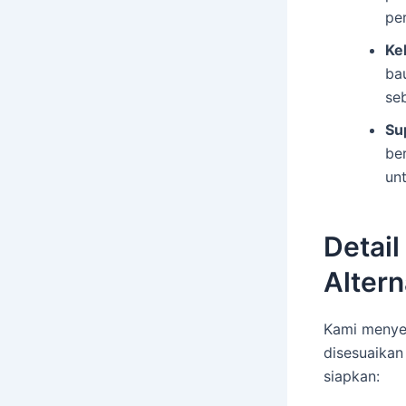
pe
Ke
ba
se
Su
be
un
Detail
Altern
Kami menyed
disesuaika
siapkan: